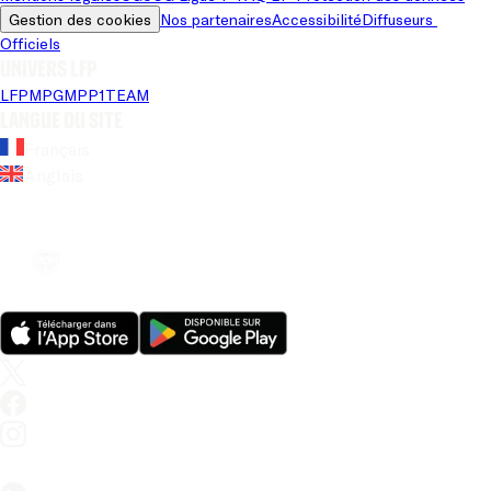
Gestion des cookies
Nos partenaires
Accessibilité
Diffuseurs 
Officiels
Univers LFP
LFP
MPG
MPP
1TEAM
Langue du site
Français
Anglais