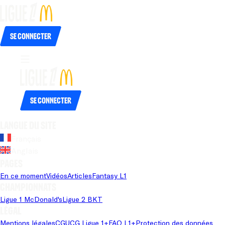
Se connecter
Se connecter
Langue du site
Français
Anglais
Pages
En ce moment
Vidéos
Articles
Fantasy L1
Championnats
Ligue 1 McDonald's
Ligue 2 BKT
Légal
Mentions légales
CGU
CG Ligue 1+
FAQ L1+
Protection des données