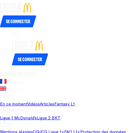
Se connecter
Se connecter
Langue du site
Français
Anglais
Pages
En ce moment
Vidéos
Articles
Fantasy L1
Championnats
Ligue 1 McDonald's
Ligue 2 BKT
Légal
Mentions légales
CGU
CG Ligue 1+
FAQ L1+
Protection des données