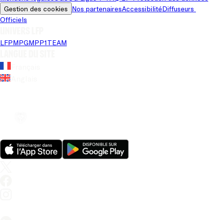
Gestion des cookies
Nos partenaires
Accessibilité
Diffuseurs 
Officiels
Univers LFP
LFP
MPG
MPP
1TEAM
Langue du site
Français
Anglais