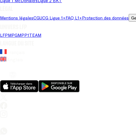
Ligue 1 McDonald's
Ligue 2 BKT
Légal
Mentions légales
CGU
CG Ligue 1+
FAQ L1+
Protection des données
Ge
Univers LFP
LFP
MPG
MPP
1TEAM
Langue du site
Français
Anglais