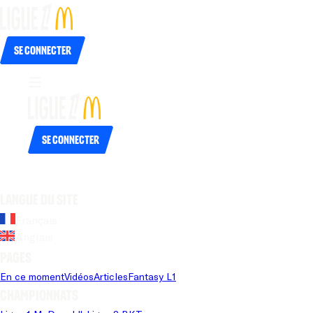
Se connecter
Se connecter
Langue du site
Français
Anglais
Pages
En ce moment
Vidéos
Articles
Fantasy L1
Championnats