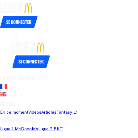
Se connecter
Se connecter
Langue du site
Français
Anglais
Pages
En ce moment
Vidéos
Articles
Fantasy L1
Championnats
Ligue 1 McDonald's
Ligue 2 BKT
Légal