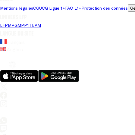
Mentions légales
CGU
CG Ligue 1+
FAQ L1+
Protection des données
Ge
Univers LFP
LFP
MPG
MPP
1TEAM
Langue du site
Français
Anglais