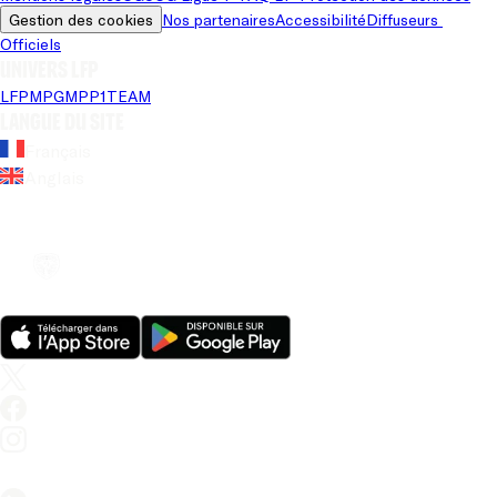
Gestion des cookies
Nos partenaires
Accessibilité
Diffuseurs 
Officiels
Univers LFP
LFP
MPG
MPP
1TEAM
Langue du site
Français
Anglais