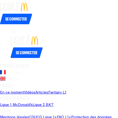
Se connecter
Se connecter
Langue du site
Français
Anglais
Pages
En ce moment
Vidéos
Articles
Fantasy L1
Championnats
Ligue 1 McDonald's
Ligue 2 BKT
Légal
Mentions légales
CGU
CG Ligue 1+
FAQ L1+
Protection des données