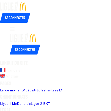
Se connecter
Se connecter
Langue du site
Français
Anglais
Pages
En ce moment
Vidéos
Articles
Fantasy L1
Championnats
Ligue 1 McDonald's
Ligue 2 BKT
Légal