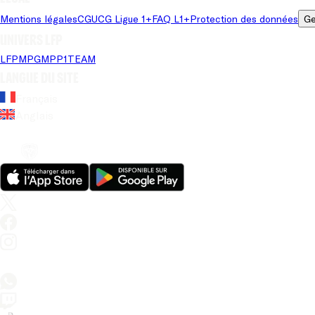
Mentions légales
CGU
CG Ligue 1+
FAQ L1+
Protection des données
Ge
Univers LFP
LFP
MPG
MPP
1TEAM
Langue du site
Français
Anglais