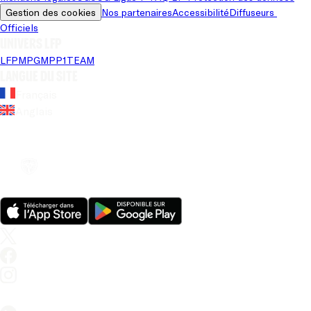
Gestion des cookies
Nos partenaires
Accessibilité
Diffuseurs 
Officiels
Univers LFP
LFP
MPG
MPP
1TEAM
Langue du site
Français
Anglais