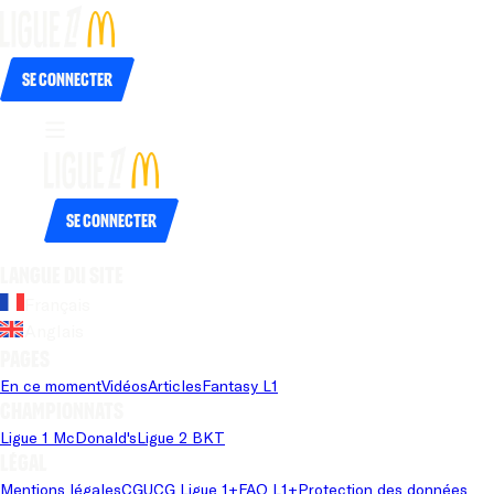
Se connecter
Se connecter
Langue du site
Français
Anglais
Pages
En ce moment
Vidéos
Articles
Fantasy L1
Championnats
Ligue 1 McDonald's
Ligue 2 BKT
Légal
Mentions légales
CGU
CG Ligue 1+
FAQ L1+
Protection des données