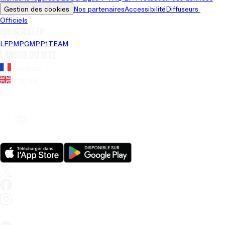
Gestion des cookies
Nos partenaires
Accessibilité
Diffuseurs 
Officiels
Univers LFP
LFP
MPG
MPP
1TEAM
Langue du site
Français
Anglais