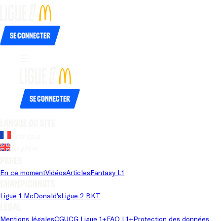
Se connecter
Se connecter
Langue du site
Français
Anglais
Pages
En ce moment
Vidéos
Articles
Fantasy L1
Championnats
Ligue 1 McDonald's
Ligue 2 BKT
Légal
Mentions légales
CGU
CG Ligue 1+
FAQ L1+
Protection des données