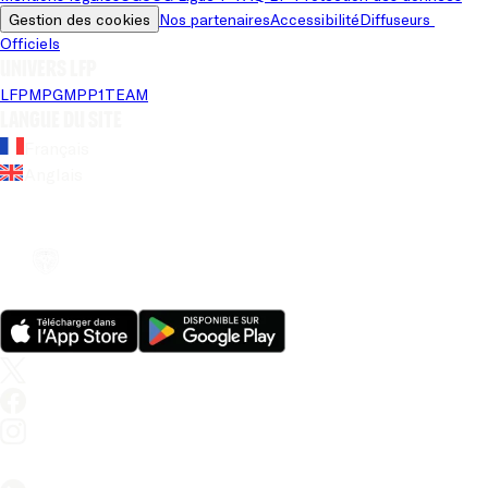
Gestion des cookies
Nos partenaires
Accessibilité
Diffuseurs 
Officiels
Univers LFP
LFP
MPG
MPP
1TEAM
Langue du site
Français
Anglais