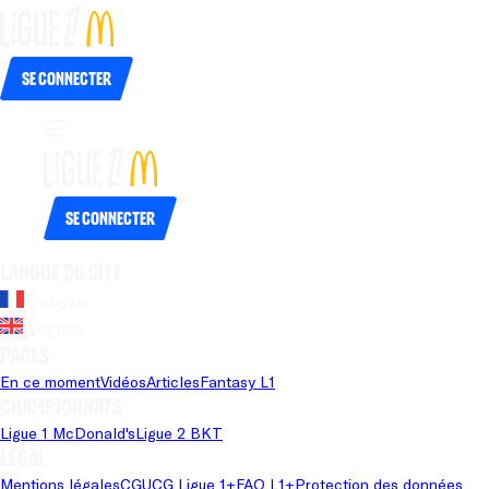
Se connecter
Se connecter
Langue du site
Français
Anglais
Pages
En ce moment
Vidéos
Articles
Fantasy L1
Championnats
Ligue 1 McDonald's
Ligue 2 BKT
Légal
Mentions légales
CGU
CG Ligue 1+
FAQ L1+
Protection des données