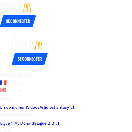
Se connecter
Se connecter
Langue du site
Français
Anglais
Pages
En ce moment
Vidéos
Articles
Fantasy L1
Championnats
Ligue 1 McDonald's
Ligue 2 BKT
Légal