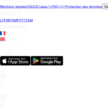
Mentions légales
CGU
CG Ligue 1+
FAQ L1+
Protection des données
Ge
Univers LFP
LFP
MPG
MPP
1TEAM
Langue du site
Français
Anglais