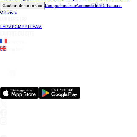
Gestion des cookies
Nos partenaires
Accessibilité
Diffuseurs 
Officiels
Univers LFP
LFP
MPG
MPP
1TEAM
Langue du site
Français
Anglais