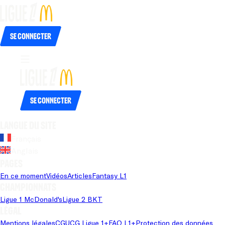
Se connecter
Se connecter
Langue du site
Français
Anglais
Pages
En ce moment
Vidéos
Articles
Fantasy L1
Championnats
Ligue 1 McDonald's
Ligue 2 BKT
Légal
Mentions légales
CGU
CG Ligue 1+
FAQ L1+
Protection des données