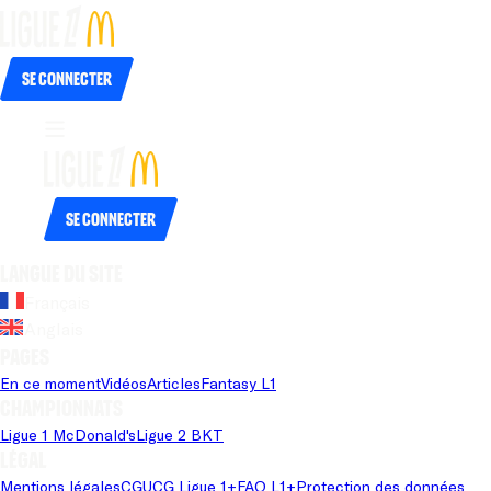
Se connecter
Se connecter
Langue du site
Français
Anglais
Pages
En ce moment
Vidéos
Articles
Fantasy L1
Championnats
Ligue 1 McDonald's
Ligue 2 BKT
Légal
Mentions légales
CGU
CG Ligue 1+
FAQ L1+
Protection des données