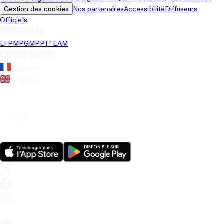
Gestion des cookies
Nos partenaires
Accessibilité
Diffuseurs 
Officiels
Univers LFP
LFP
MPG
MPP
1TEAM
Langue du site
Français
Anglais