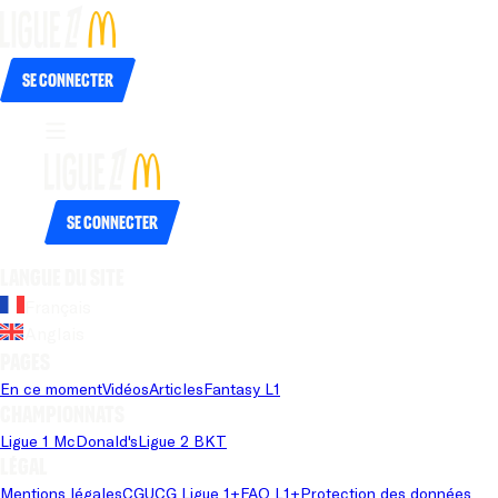
Se connecter
Se connecter
Langue du site
Français
Anglais
Pages
En ce moment
Vidéos
Articles
Fantasy L1
Championnats
Ligue 1 McDonald's
Ligue 2 BKT
Légal
Mentions légales
CGU
CG Ligue 1+
FAQ L1+
Protection des données