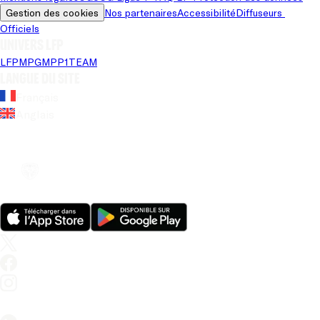
Gestion des cookies
Nos partenaires
Accessibilité
Diffuseurs 
Officiels
Univers LFP
LFP
MPG
MPP
1TEAM
Langue du site
Français
Anglais