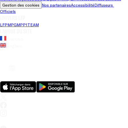
Gestion des cookies
Nos partenaires
Accessibilité
Diffuseurs 
Officiels
Univers LFP
LFP
MPG
MPP
1TEAM
Langue du site
Français
Anglais