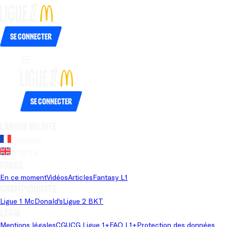
Se connecter
Se connecter
Langue du site
Français
Anglais
Pages
En ce moment
Vidéos
Articles
Fantasy L1
Championnats
Ligue 1 McDonald's
Ligue 2 BKT
Légal
Mentions légales
CGU
CG Ligue 1+
FAQ L1+
Protection des données