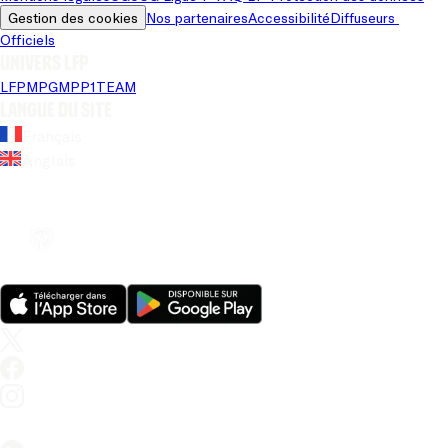
Gestion des cookies
Nos partenaires
Accessibilité
Diffuseurs 
Officiels
Univers LFP
LFP
MPG
MPP
1TEAM
Langue du site
Français
Anglais