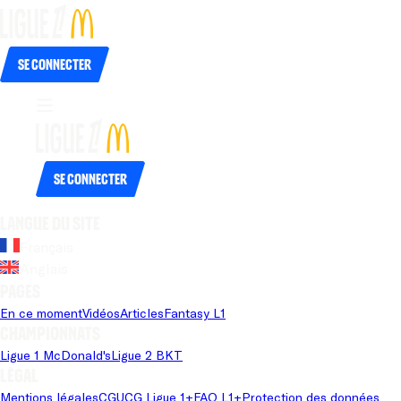
Se connecter
Se connecter
Langue du site
Français
Anglais
Pages
En ce moment
Vidéos
Articles
Fantasy L1
Championnats
Ligue 1 McDonald's
Ligue 2 BKT
Légal
Mentions légales
CGU
CG Ligue 1+
FAQ L1+
Protection des données