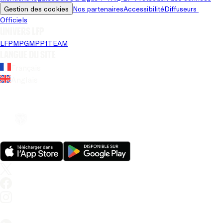
Gestion des cookies
Nos partenaires
Accessibilité
Diffuseurs 
Officiels
Univers LFP
LFP
MPG
MPP
1TEAM
Langue du site
Français
Anglais