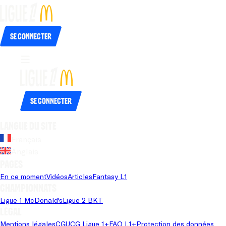
Se connecter
Se connecter
Langue du site
Français
Anglais
Pages
En ce moment
Vidéos
Articles
Fantasy L1
Championnats
Ligue 1 McDonald's
Ligue 2 BKT
Légal
Mentions légales
CGU
CG Ligue 1+
FAQ L1+
Protection des données