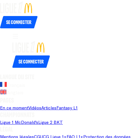
Se connecter
Se connecter
Langue du site
Français
Anglais
Pages
En ce moment
Vidéos
Articles
Fantasy L1
Championnats
Ligue 1 McDonald's
Ligue 2 BKT
Légal
Mentions légales
CGU
CG Ligue 1+
FAQ L1+
Protection des données