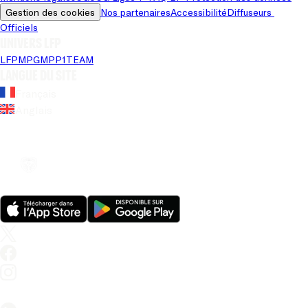
Gestion des cookies
Nos partenaires
Accessibilité
Diffuseurs 
Officiels
Univers LFP
LFP
MPG
MPP
1TEAM
Langue du site
Français
Anglais