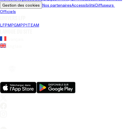
Gestion des cookies
Nos partenaires
Accessibilité
Diffuseurs 
Officiels
Univers LFP
LFP
MPG
MPP
1TEAM
Langue du site
Français
Anglais