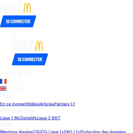
Se connecter
Se connecter
Langue du site
Français
Anglais
Pages
En ce moment
Vidéos
Articles
Fantasy L1
Championnats
Ligue 1 McDonald's
Ligue 2 BKT
Légal
Mentions légales
CGU
CG Ligue 1+
FAQ L1+
Protection des données