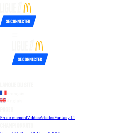
Se connecter
Se connecter
Langue du site
Français
Anglais
Pages
En ce moment
Vidéos
Articles
Fantasy L1
Championnats