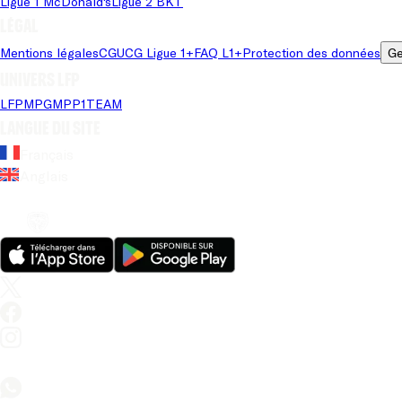
Ligue 1 McDonald's
Ligue 2 BKT
Légal
Mentions légales
CGU
CG Ligue 1+
FAQ L1+
Protection des données
Ge
Univers LFP
LFP
MPG
MPP
1TEAM
Langue du site
Français
Anglais