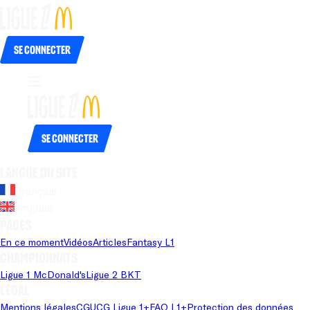
Se connecter
Se connecter
Langue du site
Français
Anglais
Pages
En ce moment
Vidéos
Articles
Fantasy L1
Championnats
Ligue 1 McDonald's
Ligue 2 BKT
Légal
Mentions légales
CGU
CG Ligue 1+
FAQ L1+
Protection des données