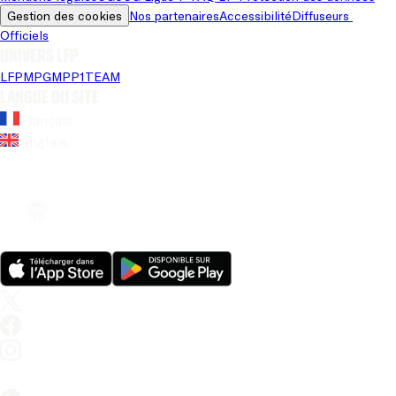
Gestion des cookies
Nos partenaires
Accessibilité
Diffuseurs 
Officiels
Univers LFP
LFP
MPG
MPP
1TEAM
Langue du site
Français
Anglais