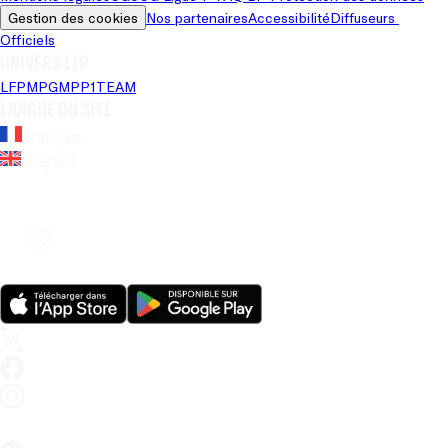
Gestion des cookies
Nos partenaires
Accessibilité
Diffuseurs 
Officiels
Univers LFP
LFP
MPG
MPP
1TEAM
Langue du site
Français
Anglais