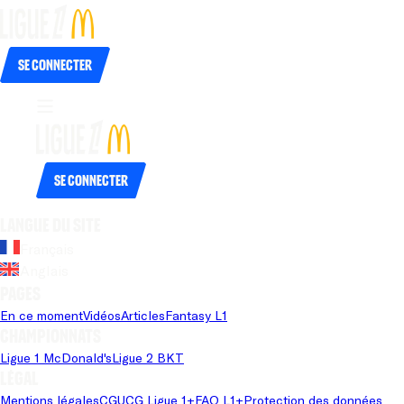
Se connecter
Se connecter
Langue du site
Français
Anglais
Pages
En ce moment
Vidéos
Articles
Fantasy L1
Championnats
Ligue 1 McDonald's
Ligue 2 BKT
Légal
Mentions légales
CGU
CG Ligue 1+
FAQ L1+
Protection des données