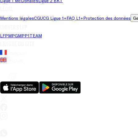
Ligue 1 McDonald's
Ligue 2 BKT
Légal
Mentions légales
CGU
CG Ligue 1+
FAQ L1+
Protection des données
Ge
Univers LFP
LFP
MPG
MPP
1TEAM
Langue du site
Français
Anglais