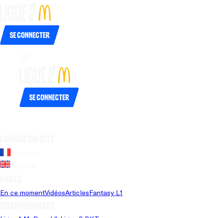
Se connecter
Se connecter
Langue du site
Français
Anglais
Pages
En ce moment
Vidéos
Articles
Fantasy L1
Championnats