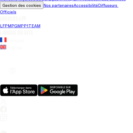
Gestion des cookies
Nos partenaires
Accessibilité
Diffuseurs 
Officiels
Univers LFP
LFP
MPG
MPP
1TEAM
Langue du site
Français
Anglais