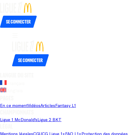
Se connecter
Se connecter
Langue du site
Français
Anglais
Pages
En ce moment
Vidéos
Articles
Fantasy L1
Championnats
Ligue 1 McDonald's
Ligue 2 BKT
Légal
Mentions légales
CGU
CG Ligue 1+
FAQ L1+
Protection des données