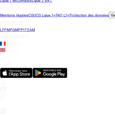
Ligue 1 McDonald's
Ligue 2 BKT
Légal
Mentions légales
CGU
CG Ligue 1+
FAQ L1+
Protection des données
Ge
Univers LFP
LFP
MPG
MPP
1TEAM
Langue du site
Français
Anglais