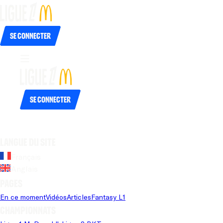
Se connecter
Se connecter
Langue du site
Français
Anglais
Pages
En ce moment
Vidéos
Articles
Fantasy L1
Championnats