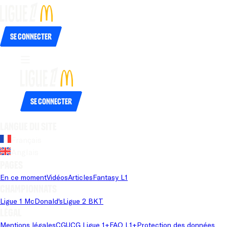
Se connecter
Se connecter
Langue du site
Français
Anglais
Pages
En ce moment
Vidéos
Articles
Fantasy L1
Championnats
Ligue 1 McDonald's
Ligue 2 BKT
Légal
Mentions légales
CGU
CG Ligue 1+
FAQ L1+
Protection des données