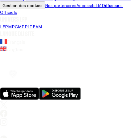
Gestion des cookies
Nos partenaires
Accessibilité
Diffuseurs 
Officiels
Univers LFP
LFP
MPG
MPP
1TEAM
Langue du site
Français
Anglais