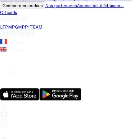
Gestion des cookies
Nos partenaires
Accessibilité
Diffuseurs 
Officiels
Univers LFP
LFP
MPG
MPP
1TEAM
Langue du site
Français
Anglais