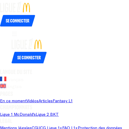
Se connecter
Se connecter
Langue du site
Français
Anglais
Pages
En ce moment
Vidéos
Articles
Fantasy L1
Championnats
Ligue 1 McDonald's
Ligue 2 BKT
Légal
Mentions légales
CGU
CG Ligue 1+
FAQ L1+
Protection des données