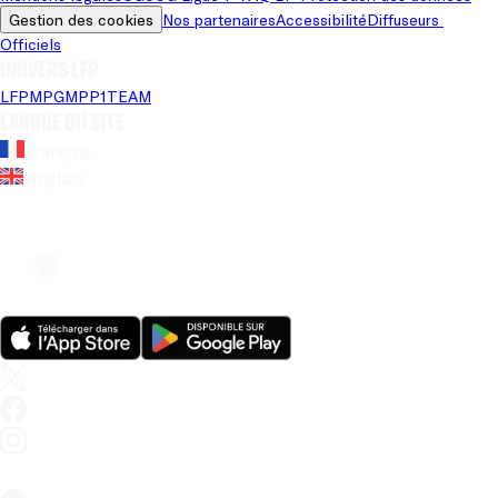
Gestion des cookies
Nos partenaires
Accessibilité
Diffuseurs 
Officiels
Univers LFP
LFP
MPG
MPP
1TEAM
Langue du site
Français
Anglais