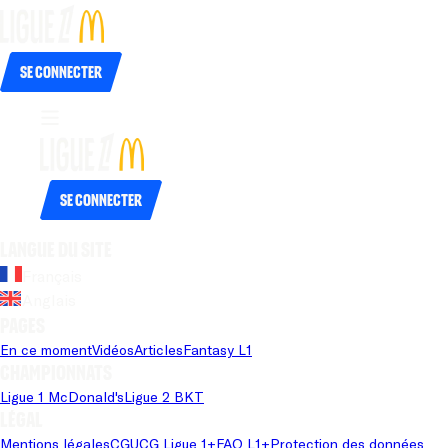
Se connecter
Se connecter
Langue du site
Français
Anglais
Pages
En ce moment
Vidéos
Articles
Fantasy L1
Championnats
Ligue 1 McDonald's
Ligue 2 BKT
Légal
Mentions légales
CGU
CG Ligue 1+
FAQ L1+
Protection des données