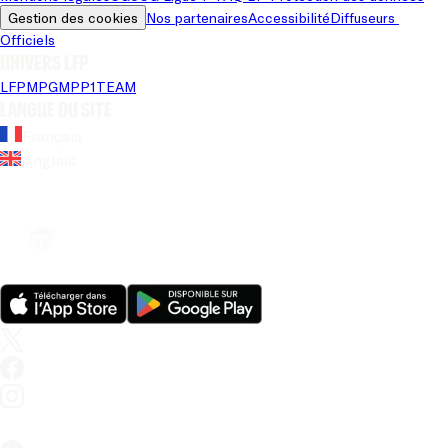
Gestion des cookies
Nos partenaires
Accessibilité
Diffuseurs 
Officiels
Univers LFP
LFP
MPG
MPP
1TEAM
Langue du site
Français
Anglais