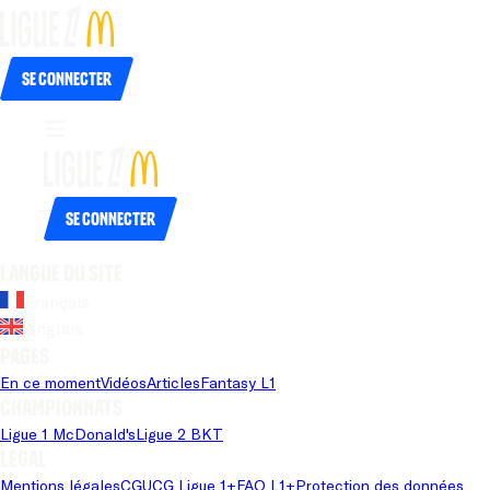
Se connecter
Se connecter
Langue du site
Français
Anglais
Pages
En ce moment
Vidéos
Articles
Fantasy L1
Championnats
Ligue 1 McDonald's
Ligue 2 BKT
Légal
Mentions légales
CGU
CG Ligue 1+
FAQ L1+
Protection des données