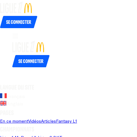
Se connecter
Se connecter
Langue du site
Français
Anglais
Pages
En ce moment
Vidéos
Articles
Fantasy L1
Championnats