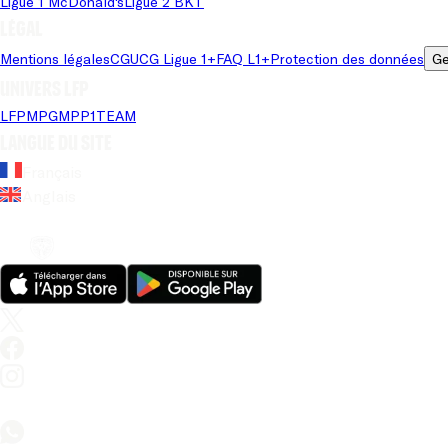
Ligue 1 McDonald's
Ligue 2 BKT
Légal
Mentions légales
CGU
CG Ligue 1+
FAQ L1+
Protection des données
Ge
Univers LFP
LFP
MPG
MPP
1TEAM
Langue du site
Français
Anglais