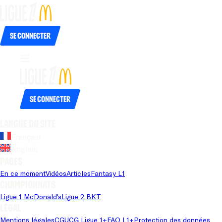
Se connecter
Se connecter
Langue du site
Français
Anglais
Pages
En ce moment
Vidéos
Articles
Fantasy L1
Championnats
Ligue 1 McDonald's
Ligue 2 BKT
Légal
Mentions légales
CGU
CG Ligue 1+
FAQ L1+
Protection des données