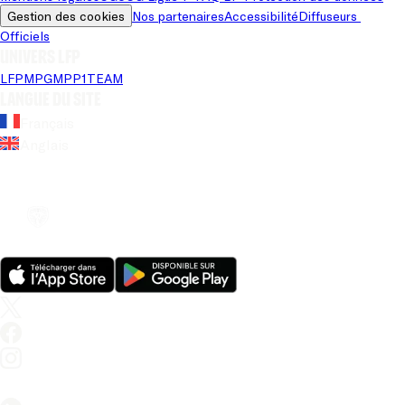
Gestion des cookies
Nos partenaires
Accessibilité
Diffuseurs 
Officiels
Univers LFP
LFP
MPG
MPP
1TEAM
Langue du site
Français
Anglais