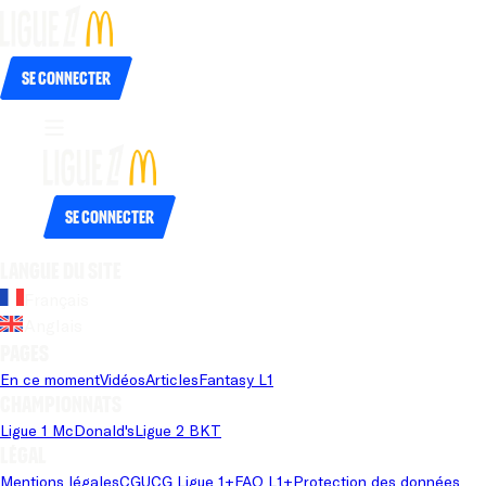
Se connecter
Se connecter
Langue du site
Français
Anglais
Pages
En ce moment
Vidéos
Articles
Fantasy L1
Championnats
Ligue 1 McDonald's
Ligue 2 BKT
Légal
Mentions légales
CGU
CG Ligue 1+
FAQ L1+
Protection des données