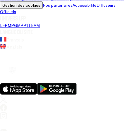
Gestion des cookies
Nos partenaires
Accessibilité
Diffuseurs 
Officiels
Univers LFP
LFP
MPG
MPP
1TEAM
Langue du site
Français
Anglais