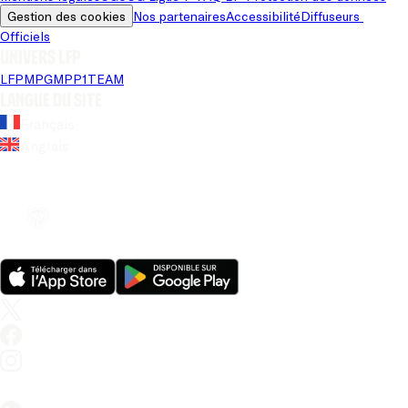
Gestion des cookies
Nos partenaires
Accessibilité
Diffuseurs 
Officiels
Univers LFP
LFP
MPG
MPP
1TEAM
Langue du site
Français
Anglais