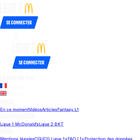
Se connecter
Se connecter
Langue du site
Français
Anglais
Pages
En ce moment
Vidéos
Articles
Fantasy L1
Championnats
Ligue 1 McDonald's
Ligue 2 BKT
Légal
Mentions légales
CGU
CG Ligue 1+
FAQ L1+
Protection des données