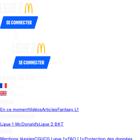
Se connecter
Se connecter
Langue du site
Français
Anglais
Pages
En ce moment
Vidéos
Articles
Fantasy L1
Championnats
Ligue 1 McDonald's
Ligue 2 BKT
Légal
Mentions légales
CGU
CG Ligue 1+
FAQ L1+
Protection des données