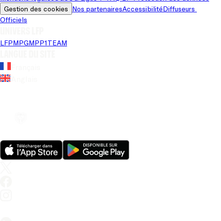
Gestion des cookies
Nos partenaires
Accessibilité
Diffuseurs 
Officiels
Univers LFP
LFP
MPG
MPP
1TEAM
Langue du site
Français
Anglais