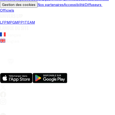
Gestion des cookies
Nos partenaires
Accessibilité
Diffuseurs 
Officiels
Univers LFP
LFP
MPG
MPP
1TEAM
Langue du site
Français
Anglais