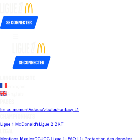
Se connecter
Se connecter
Langue du site
Français
Anglais
Pages
En ce moment
Vidéos
Articles
Fantasy L1
Championnats
Ligue 1 McDonald's
Ligue 2 BKT
Légal
Mentions légales
CGU
CG Ligue 1+
FAQ L1+
Protection des données