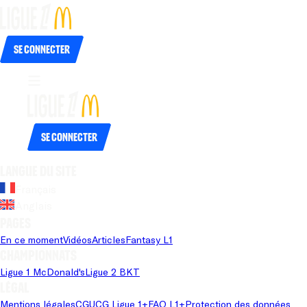
Se connecter
Se connecter
Langue du site
Français
Anglais
Pages
En ce moment
Vidéos
Articles
Fantasy L1
Championnats
Ligue 1 McDonald's
Ligue 2 BKT
Légal
Mentions légales
CGU
CG Ligue 1+
FAQ L1+
Protection des données