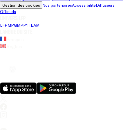
Gestion des cookies
Nos partenaires
Accessibilité
Diffuseurs 
Officiels
Univers LFP
LFP
MPG
MPP
1TEAM
Langue du site
Français
Anglais