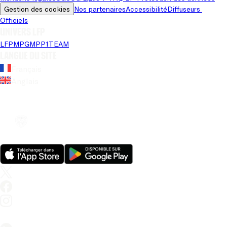
Gestion des cookies
Nos partenaires
Accessibilité
Diffuseurs 
Officiels
Univers LFP
LFP
MPG
MPP
1TEAM
Langue du site
Français
Anglais