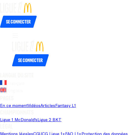
Se connecter
Se connecter
Langue du site
Français
Anglais
Pages
En ce moment
Vidéos
Articles
Fantasy L1
Championnats
Ligue 1 McDonald's
Ligue 2 BKT
Légal
Mentions légales
CGU
CG Ligue 1+
FAQ L1+
Protection des données