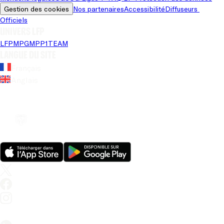
Gestion des cookies
Nos partenaires
Accessibilité
Diffuseurs 
Officiels
Univers LFP
LFP
MPG
MPP
1TEAM
Langue du site
Français
Anglais