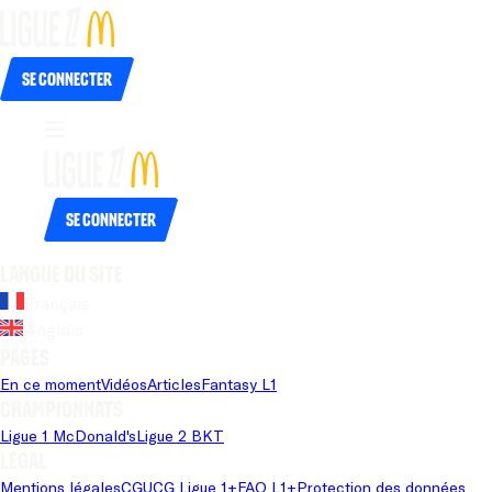
Se connecter
Se connecter
Langue du site
Français
Anglais
Pages
En ce moment
Vidéos
Articles
Fantasy L1
Championnats
Ligue 1 McDonald's
Ligue 2 BKT
Légal
Mentions légales
CGU
CG Ligue 1+
FAQ L1+
Protection des données