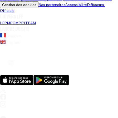
Gestion des cookies
Nos partenaires
Accessibilité
Diffuseurs 
Officiels
Univers LFP
LFP
MPG
MPP
1TEAM
Langue du site
Français
Anglais