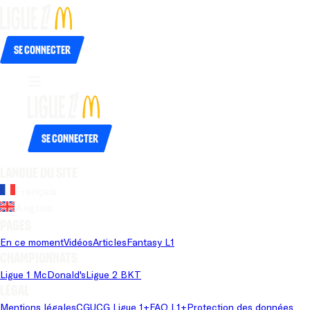
Se connecter
Se connecter
Langue du site
Français
Anglais
Pages
En ce moment
Vidéos
Articles
Fantasy L1
Championnats
Ligue 1 McDonald's
Ligue 2 BKT
Légal
Mentions légales
CGU
CG Ligue 1+
FAQ L1+
Protection des données