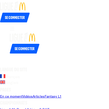
Se connecter
Se connecter
Langue du site
Français
Anglais
Pages
En ce moment
Vidéos
Articles
Fantasy L1
Championnats