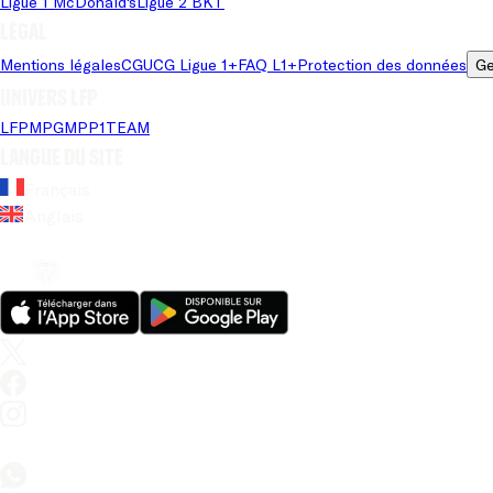
Ligue 1 McDonald's
Ligue 2 BKT
Légal
Mentions légales
CGU
CG Ligue 1+
FAQ L1+
Protection des données
Ge
Univers LFP
LFP
MPG
MPP
1TEAM
Langue du site
Français
Anglais