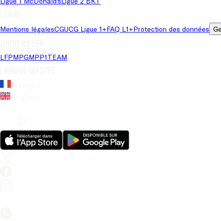
Ligue 1 McDonald's
Ligue 2 BKT
Légal
Mentions légales
CGU
CG Ligue 1+
FAQ L1+
Protection des données
Ge
Univers LFP
LFP
MPG
MPP
1TEAM
Langue du site
Français
Anglais