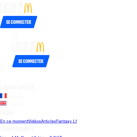
Se connecter
Se connecter
Langue du site
Français
Anglais
Pages
En ce moment
Vidéos
Articles
Fantasy L1
Championnats