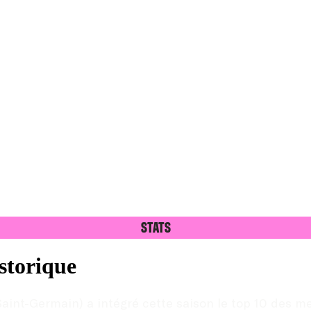
Stats
storique
nt-Germain) a intégré cette saison le top 10 des meill