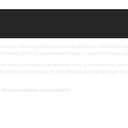
 occupe une confortable position de leader au classement des
à Nantes (0-2), le capitaine des Bleus n'a pas tremblé au mom
ns sous les couleurs parisiennes dans le championnat, de s'
chi et Gunnar Andersson, Kylian Mbappé pourrait grimper de 
s (toutes saisons confondues) :