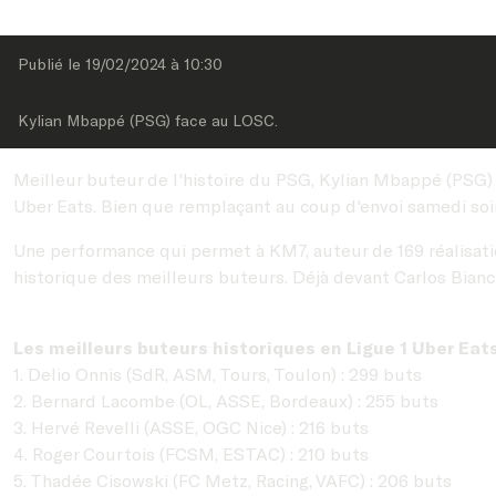
Publié le 
19/02/2024
 à 
10:30
Kylian Mbappé (PSG) face au LOSC.
Meilleur buteur de l'histoire du PSG, Kylian Mbappé (PSG)
Uber Eats. Bien que remplaçant au coup d'envoi samedi soir 
Une performance qui permet à KM7, auteur de 169 réalisatio
historique des meilleurs buteurs. Déjà devant Carlos Bian
Les meilleurs buteurs historiques en Ligue 1 Uber Eat
1. Delio Onnis (SdR, ASM, Tours, Toulon) : 299 buts
2. Bernard Lacombe (OL, ASSE, Bordeaux) : 255 buts
3. Hervé Revelli (ASSE, OGC Nice) : 216 buts
4. Roger Courtois (FCSM, ESTAC) : 210 buts
5. Thadée Cisowski (FC Metz, Racing, VAFC) : 206 buts