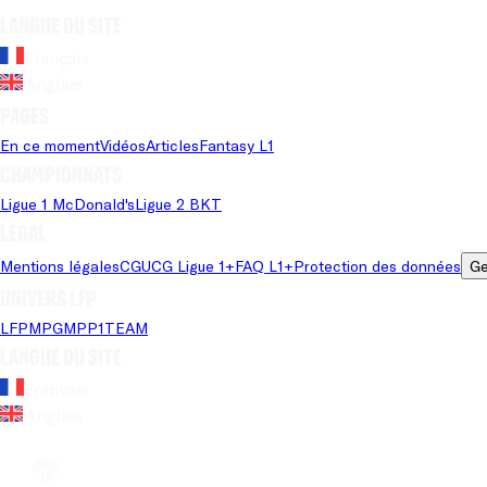
Langue du site
Français
Anglais
Pages
En ce moment
Vidéos
Articles
Fantasy L1
Championnats
Ligue 1 McDonald's
Ligue 2 BKT
Légal
Mentions légales
CGU
CG Ligue 1+
FAQ L1+
Protection des données
Ge
Univers LFP
LFP
MPG
MPP
1TEAM
Langue du site
Français
Anglais