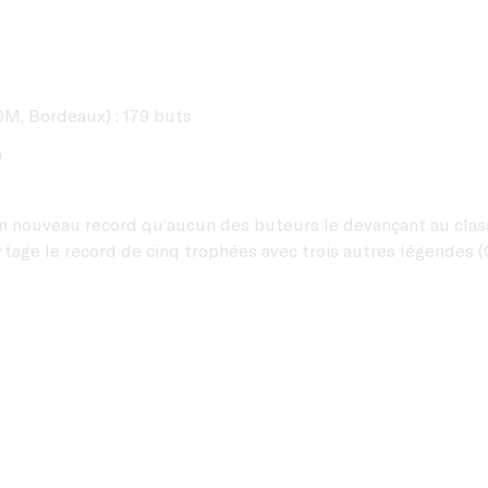
OM, Bordeaux) : 179 buts
?
 nouveau record qu’aucun des buteurs le devançant au classem
rtage le record de cinq trophées avec trois autres légendes (O