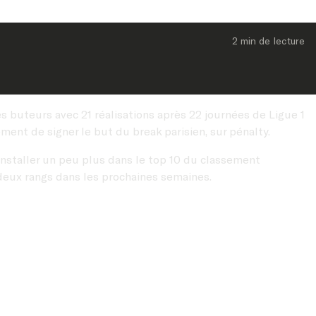
2 min
 de lecture
 buteurs avec 21 réalisations après 22 journées de Ligue 1
ent de signer le but du break parisien, sur pénalty.
installer un peu plus dans le top 10 du classement
deux rangs dans les prochaines semaines.