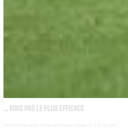
… mais pas le plus efficace
Utilisé pour près d’une compo sur deux, le 3-4-3 n’est