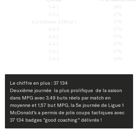
5-4-1
18%
3-5-2
17%
4-2-4 (bonus 4-Décat’)
17%
4-3-3
17%
4-4-2
17%
4-5-1
17%
5-3-2
17%
3-4-3
16%
Le chiffre en plus : 37 134
Deuxième journée la plus prolifique de la saison
dans MPG avec 3,49 buts réels par match en
moyenne et 1,57 but MPG, la 5e journée de Ligue 1
McDonald's a permis de jolis coups tactiques avec
37 134 badges "good coaching" délivrés !