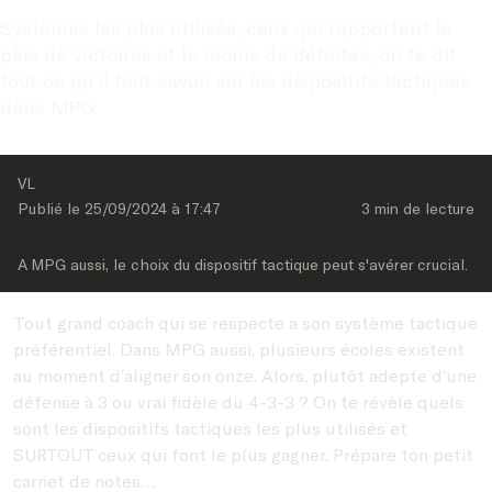
Systèmes les plus utilisés, ceux qui rapportent le 
plus de victoires et le moins de défaites, on te dit 
tout ce qu’il faut savoir sur les dispositifs tactiques 
dans MPG.
VL
Publié le 
25/09/2024
 à 
17:47
3 min
 de lecture
A MPG aussi, le choix du dispositif tactique peut s'avérer crucial.
Tout grand coach qui se respecte a son système tactique
préférentiel. Dans MPG aussi, plusieurs écoles existent
au moment d’aligner son onze. Alors, plutôt adepte d’une
défense à 3 ou vrai fidèle du 4-3-3 ? On te révèle quels
sont les dispositifs tactiques les plus utilisés et
SURTOUT ceux qui font le plus gagner. Prépare ton petit
carnet de notes…