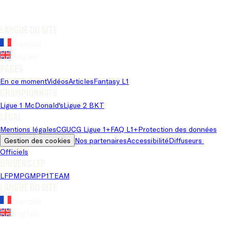
Langue du site
Français
Anglais
Pages
En ce moment
Vidéos
Articles
Fantasy L1
Championnats
Ligue 1 McDonald's
Ligue 2 BKT
Légal
Mentions légales
CGU
CG Ligue 1+
FAQ L1+
Protection des données
Gestion des cookies
Nos partenaires
Accessibilité
Diffuseurs 
Officiels
Univers LFP
LFP
MPG
MPP
1TEAM
Langue du site
Français
Anglais