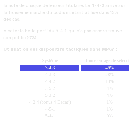
la note de chaque défenseur titulaire. Le
4-4-2
arrive sur
la troisième marche du podium, étant utilisé dans 13%
des cas.
A noter la belle perf' du 5-4-1, qui n'a pas encore trouvé
son public (0%).
Utilisation des dispositifs tactiques dans MPG* :
Système
Pourcentage de sélect
3-4-3
49%
4-3-3
28%
4-4-2
13%
3-5-2
4%
5-3-2
4%
4-2-4 (bonus 4-Décat’)
1%
4-5-1
1%
5-4-1
0%