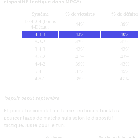
dispositif tactique dans MPG* :
Système
% de victoires
% de défaite
Le 4-2-4 (bonus
44%
39%
4-Décat’)
4-3-3
43%
40%
5-3-2
42%
41%
3-4-3
42%
42%
3-5-2
41%
43%
4-4-2
39%
43%
5-4-1
37%
45%
4-5-1
35%
47%
*depuis début septembre
Et pour être complet, on te met en bonus track les
pourcentages de matchs nuls selon le dispositif
tactique. Juste pour le fun.
Système
% de matchs nuls