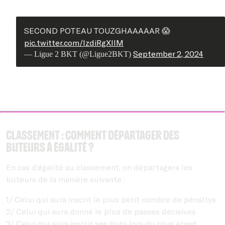
SECOND POTEAU TOUZGHAAAAAR 😱
pic.twitter.com/lzdiRgXllM
September 2, 2024
— Ligue 2 BKT (@Ligue2BKT)
Classement : Comment départager des
buteurs à égalité ?
En cas d’égalité au classement, on départagera les
buteurs de la manière suivante :
1/ Celui qui aura inscrit le plus petit nombre de pénaltys
2/ Celui qui aura donné le plus de passes décisives
3/ Celui qui aura inscrit ses buts lors du plus grand