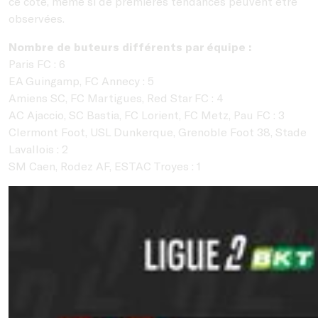
ce côté, même si de premières tendances peuvent être
observées.
Nombre de buteurs différents par équipe :
Paris FC : 6
EA Guingamp, FC Annecy : 5
Amiens SC, FC Martigues, Red Star FC : 4
AC Ajaccio, SC Bastia, FC Lorient, FC Metz, Pau FC : 3
Clermont Foot, USL Dunkerque, Grenoble Foot 38, Stade
Lavallois : 2
SM Caen, Rodez AF, ESTAC Troyes : 1