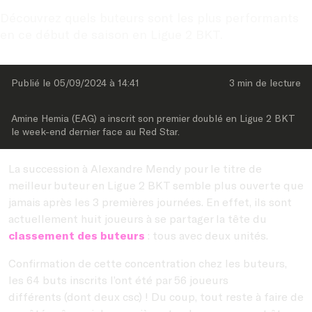
Découvrez quels buteurs sont les plus performants 
en ce début de saison en Ligue 2 BKT.
Publié le 
05/09/2024
 à 
14:41
3 min
 de lecture
Amine Hemia (EAG) a inscrit son premier doublé en Ligue 2 BKT 
le week-end dernier face au Red Star.
La succession à Alexandre Mendy pour le titre de
meilleur buteur en Ligue 2 BKT semble plus ouverte que
jamais après les 3 premières journées. En effet, ils sont
actuellement huit joueurs à se partager la tête du
classement des buteurs
: tous avec deux unités.
Confirmation de cette concentration chez les buteurs,
les 64 buts inscrits l’ont été par 56 joueurs
différents (dont deux csc) ! Du coup, tout reste à faire de