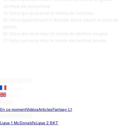
nombre de rencontres
4/ Celui qui aura joué le moins de minutes
5/ Celui appartenant à l’équipe ayant inscrit le plus de
points
6/ Celui qui aura reçu le moins de cartons rouges
7/ Celui qui aura reçu le moins de cartons jaunes
Langue du site
Français
Anglais
Pages
En ce moment
Vidéos
Articles
Fantasy L1
Championnats
Ligue 1 McDonald's
Ligue 2 BKT