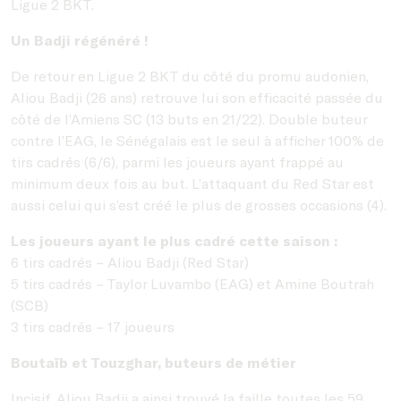
Ligue 2 BKT.
Un Badji régénéré !
De retour en Ligue 2 BKT du côté du promu audonien,
Aliou Badji (26 ans) retrouve lui son efficacité passée du
côté de l’Amiens SC (13 buts en 21/22). Double buteur
contre l’EAG, le Sénégalais est le seul à afficher 100% de
tirs cadrés (6/6), parmi les joueurs ayant frappé au
minimum deux fois au but. L’attaquant du Red Star est
aussi celui qui s’est créé le plus de grosses occasions (4).
Les joueurs ayant le plus cadré cette saison :
6 tirs cadrés – Aliou Badji (Red Star)
5 tirs cadrés – Taylor Luvambo (EAG) et Amine Boutrah
(SCB)
3 tirs cadrés – 17 joueurs
Boutaïb et Touzghar, buteurs de métier
Incisif, Aliou Badji a ainsi trouvé la faille toutes les 59