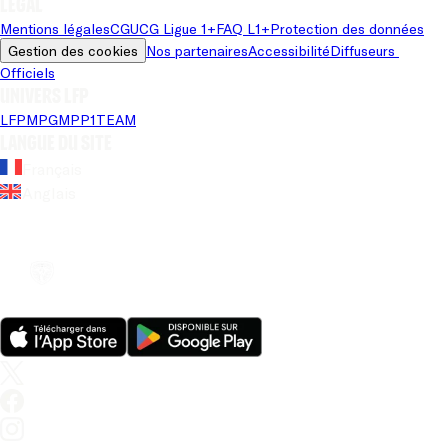
Légal
Mentions légales
CGU
CG Ligue 1+
FAQ L1+
Protection des données
Gestion des cookies
Nos partenaires
Accessibilité
Diffuseurs 
Officiels
Univers LFP
LFP
MPG
MPP
1TEAM
Langue du site
Français
Anglais