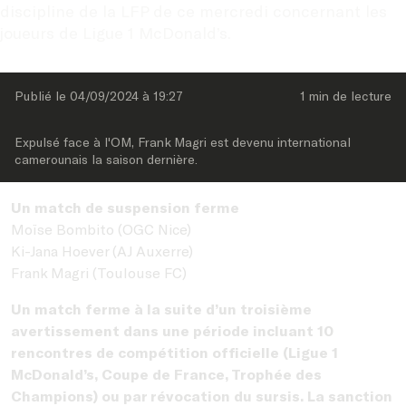
discipline de la LFP de ce mercredi concernant les 
joueurs de Ligue 1 McDonald’s.
Publié le 
04/09/2024
 à 
19:27
1 min
 de lecture
Expulsé face à l'OM, Frank Magri est devenu international 
camerounais la saison dernière.
Un match de suspension ferme
Moïse Bombito (OGC Nice)
Ki-Jana Hoever (AJ Auxerre)
Frank Magri (Toulouse FC)
Un match ferme à la suite d’un troisième
avertissement dans une période incluant 10
rencontres de compétition officielle (Ligue 1
McDonald’s, Coupe de France, Trophée des
Champions) ou par révocation du sursis. La sanction