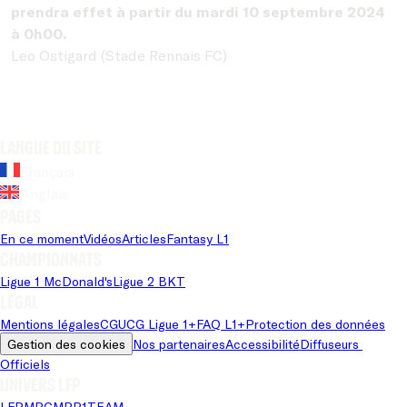
prendra effet à partir du mardi 10 septembre 2024
à 0h00.
Leo Ostigard (Stade Rennais FC)
Langue du site
Français
Anglais
Pages
En ce moment
Vidéos
Articles
Fantasy L1
Championnats
Ligue 1 McDonald's
Ligue 2 BKT
Légal
Mentions légales
CGU
CG Ligue 1+
FAQ L1+
Protection des données
Gestion des cookies
Nos partenaires
Accessibilité
Diffuseurs 
Officiels
Univers LFP
LFP
MPG
MPP
1TEAM