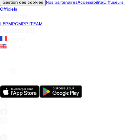
Gestion des cookies
Nos partenaires
Accessibilité
Diffuseurs 
Officiels
Univers LFP
LFP
MPG
MPP
1TEAM
Langue du site
Français
Anglais