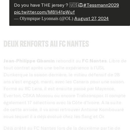
Do you have THE jersey ? 🇺🇸🦁
#Tessmann2029
pic.twitter.com/M81i41pWuf
August 27, 2024
— Olympique Lyonnais (@OL)
Deux renforts au FC Nantes
Jean-Philippe Gbamin
rebondit au
FC Nantes
. Libre de
tout contrat après une belle expérience à l’USL
Dunkerque la saison dernière, le milieu défensif de 28
ans s'est engagé, mardi, avec les Canaris pour une saison.
Formé au RC Lens, il est ensuite passé par Mayence,
Everton, CSKA Moscou ou encore Trabzonspor. Il compte
également 17 sélections avec la Côte d’Ivoire. A la suite
de cette arrivée, il va ainsi retrouver Antoine Kombouaré
sous lequel il a déjà évolué chez les Sang et Or.
Déjà prêté au FC Nantes lors de la deuxième partie de