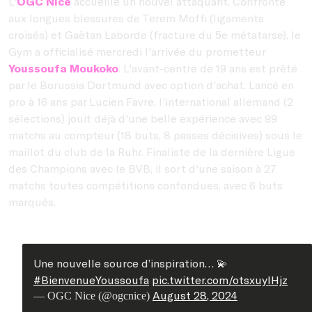
L'
OGC Nice
accueille un nouvel attaquant. Confronté
aux longues blessures de Terem Moffi (ligaments
croisés) et Gaëtan Laborde (fracture du 5e métatarse), le
Gym a officialisé mercredi l'arrivée du prometteur
Youssoufa Moukoko
. L'avant-centre de 19 ans est prêté
par le Borussia Dortmund avec option d'achat. Lancé en
pro à 16 ans par Lucien Favre, l'international allemand (2
sélections) jouit déjà d'une belle expérience avec 99
matchs au compteur (18 buts, 8 passes décisives) sous le
maillot du club de la Ruhr. Finaliste de la dernière Ligue
des Champions avec le BVB, il sort d'une saison à 27
matchs toutes compétitions confondues, avec 6 buts
marqués.
Une nouvelle source d’inspiration… 💫
#BienvenueYoussoufa
pic.twitter.com/otsxuyIHjz
August 28, 2024
— OGC Nice (@ogcnice)