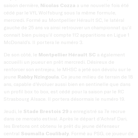
saison dernière,
Nicolas Cozza
a une nouvelle fois été
cédé par le VfL Wolfsburg sous la même formule,
mercredi. Formé au Montpellier Hérault SC, le latéral
gauche de 25 ans va ainsi retrouver un championnat qu’il
connait bien puisqu’il compte 112 apparitions en Ligue 1
McDonald’s. Il portera le numéro 3.
De son côté, le
Montpellier Hérault SC
a également
accueilli un joueur en prêt mercredi. Désireux de
renforcer son entrejeu, le MHSC a jeté son dévolu sur le
jeune
Rabby Nzingoula
. Ce jeune milieu de terrain de 18
ans, capable d'évoluer aussi bien en sentinelle que dans
un profil box to box, est cédé pour la saison par le RC
Strasbourg Alsace. Il portera désormais le numéro 19.
Jeudi, le
Stade Brestois 29
a enregistré sa 7e recrue
dans ce mercato estival. Après le départ d'Achraf Dari,
les Bretons ont obtenu le prêt du jeune défenseur
central
Soumaïla Coulibaly
. Formé au PSG, ce joueur de