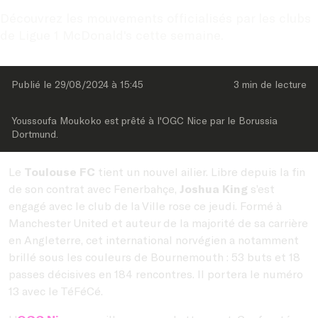
Découvrez les mouvements officialisés par les clubs 
de Ligue 1 McDonald's cette semaine.
Publié le 
29/08/2024
 à 
15:45
3 min
 de lecture
Youssoufa Moukoko est prêté à l'OGC Nice par le Borussia 
Dortmund.
Le
Toulouse FC
tient un nouvel ailier. Libre depuis la fin
de son contrat avec Fenerbahçe,
Joshua King
s’est
engagé avec le club de la Ville rose ce jeudi. Formé à
Manchester United et auteur de la majorité de sa carrière
en Angleterre, cet international norvégien a notamment
brillé sous les couleurs de Bournemouth : 53 buts et 18
passes décisives en 184 rencontres. Il portera le numéro
13 avec le TéFéCé.