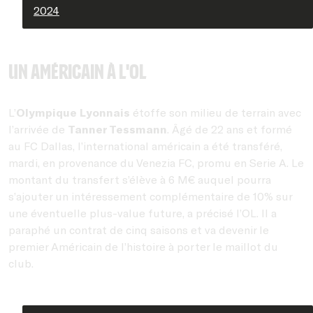
2024
Un Américain à l'OL
L’
Olympique Lyonnais
étoffe son milieu de terrain avec
l’arrivée de
Tanner Tessmann
. Âgé de 22 ans et formé
au FC Dallas, l’international américain a été transféré,
mardi, en provenance du Venezia FC, promu en Serie A. Le
montant du transfert s’élève à 6 M€ auquel pourra
s’ajouter un intéressement complémentaire de 10% sur
une éventuelle plus-value future, a précisé l’OL. Il a
paraphé un contrat de cinq saisons et va devenir le
premier Américain de l’histoire à porter le maillot du
club.