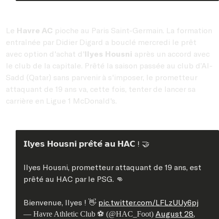
Le
Havre AC
pioche au Paris Saint-Germain. La formation
entraînée par Didier Digard a bouclé mercredi le prêt
avec option d'achat d'
Ilyes Housni
après un accord avec
le club de la capitale. Prêté la saison passée au club d’Al-
Sadd (Qatar) sans parvenir à s'imposer, le prometteur
attaquant de 19 ans va, cette fois, tenter de lancer sa
carrière en Ligue 1 McDonald's.
𝗜𝗹𝘆𝗲𝘀 𝗛𝗼𝘂𝘀𝗻𝗶 𝗽𝗿𝗲̂𝘁𝗲́ 𝗮𝘂 𝗛𝗔𝗖 ! 🤝
Ilyes Housni, prometteur attaquant de 19 ans, est
prêté au HAC par le PSG. 👊
Bienvenue, Ilyes ! 👋
pic.twitter.com/LFLzUUy6pj
August 28,
— Havre Athletic Club ⚽️ (@HAC_Foot)