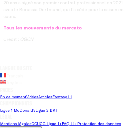
20 ans a signé son premier contrat professionnel en 2021
avec le Borussia Dortmund, qui l'a cédé pour la saison en
cours.
Tous les mouvements du mercato
Crédit :
OGCN
Langue du site
Français
Anglais
Pages
En ce moment
Vidéos
Articles
Fantasy L1
Championnats
Ligue 1 McDonald's
Ligue 2 BKT
Légal
Mentions légales
CGU
CG Ligue 1+
FAQ L1+
Protection des données