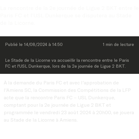
La rencontre de la 2e journée de Ligue 2 BKT entre le 
Paris FC et l’USL Dunkerque se disputera au Stade 
de la Licorne.
Publié le 
14/08/2024
 à 
14:50
1 min
 de lecture
Le Stade de la Licorne va accueillir la rencontre entre le Paris 
FC et l'USL Dunkerque, lors de la 2e journée de Ligue 2 BKT.
À la demande du Paris FC et avec l'approbation de
l'Amiens SC, la Commission des Compétitions de la LFP
acte que la rencontre Paris FC – USL Dunkerque,
comptant pour la 2e journée de Ligue 2 BKT et
programmée le vendredi 23 août 2024 à 20h00, se jouera
au Stade de la Licorne à Amiens.