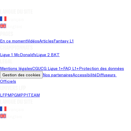
Langue du site
Français
Anglais
Pages
En ce moment
Vidéos
Articles
Fantasy L1
Championnats
Ligue 1 McDonald's
Ligue 2 BKT
Légal
Mentions légales
CGU
CG Ligue 1+
FAQ L1+
Protection des données
Gestion des cookies
Nos partenaires
Accessibilité
Diffuseurs 
Officiels
Univers LFP
LFP
MPG
MPP
1TEAM
Langue du site
Français
Anglais