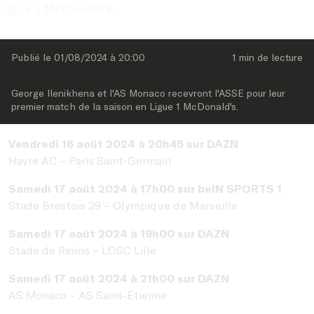
Ligue 1 McDonald's.
Publié le 
01/08/2024
 à 
20:00
1 min
 de lecture
George Ilenikhena et l'AS Monaco recevront l'ASSE pour leur 
premier match de la saison en Ligue 1 McDonald's.
Vendredi 16 août 2024 à 20h45 sur DAZN
Havre AC – Paris Saint-Germain
Samedi 17 août 2024 à 17h00 sur beIN SPORTS 1
Stade Brestois 29 – Olympique de Marseille
Samedi 17 août 2024 à 19h00 sur DAZN
Stade de Reims – LOSC Lille
Samedi 17 août 2024 à 21h00 sur DAZN
AS Monaco – AS Saint-Étienne