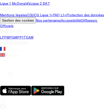
Ligue 1 McDonald's
Ligue 2 BKT
Légal
Mentions légales
CGU
CG Ligue 1+
FAQ L1+
Protection des données
Gestion des cookies
Nos partenaires
Accessibilité
Diffuseurs 
Officiels
Univers LFP
LFP
MPG
MPP
1TEAM
Langue du site
Français
Anglais