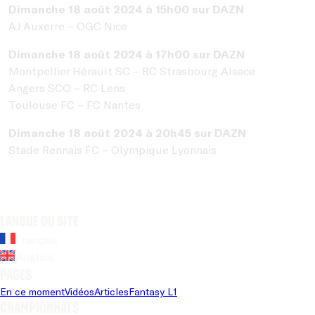
Dimanche 18 août 2024 à 15h00 sur DAZN
AJ Auxerre – OGC Nice
Dimanche 18 août 2024 à 17h00 sur DAZN
Montpellier Hérault SC – RC Strasbourg Alsace
Angers SCO – RC Lens
Toulouse FC – FC Nantes
Dimanche 18 août 2024 à 20h45 sur DAZN
Stade Rennais FC – Olympique Lyonnais
Langue du site
Français
Anglais
Pages
En ce moment
Vidéos
Articles
Fantasy L1
Championnats