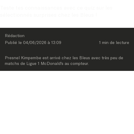
Teste tes connaissances avec ce quiz sur les 
sélectionnés surprises chez les Bleus !
Rédaction
Publié le 
04/06/2026
 à 
13:09
1 min
 de lecture
Presnel Kimpembe est arrivé chez les Bleus avec très peu de 
matchs de Ligue 1 McDonald's au compteur.