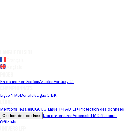
Langue du site
Français
Anglais
Pages
En ce moment
Vidéos
Articles
Fantasy L1
Championnats
Ligue 1 McDonald's
Ligue 2 BKT
Légal
Mentions légales
CGU
CG Ligue 1+
FAQ L1+
Protection des données
Gestion des cookies
Nos partenaires
Accessibilité
Diffuseurs 
Officiels
Univers LFP