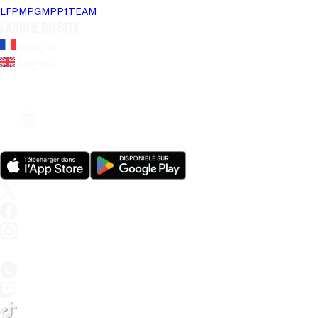
LFP
MPG
MPP
1TEAM
Langue du site
Français
Anglais