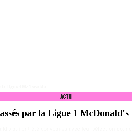
 la Ligue 1 McDonald's
Actu
assés par la Ligue 1 McDonald's
ld's qui ont été convoqués avec leur sélection pour d