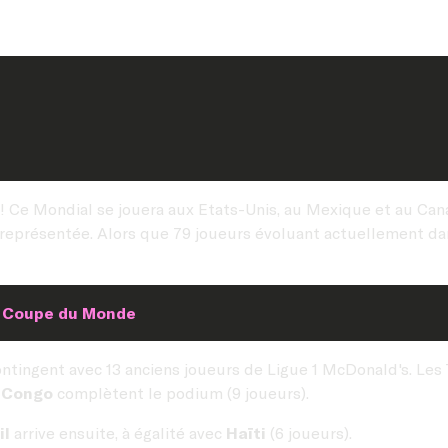
 Ce Mondial se jouera aux Etats-Unis, au Mexique et au Canada
 représentée. Alors que 79 joueurs évoluant actuellement d
la Coupe du Monde
ntingent avec 13 anciens joueurs de Ligue 1 McDonald's. Les
 Congo
complètent le podium (9 joueurs).
il
arrive ensuite, à égalité avec
Haïti
(6 joueurs).