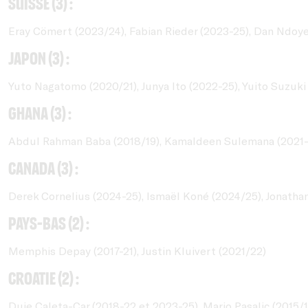
Suisse (3) :
Eray Cömert (2023/24), Fabian Rieder (2023-25), Dan Ndoye
Japon (3) :
Yuto Nagatomo (2020/21), Junya Ito (2022-25), Yuito Suzuki
Ghana (3) :
Abdul Rahman Baba (2018/19), Kamaldeen Sulemana (2021-2
Canada (3) :
Derek Cornelius (2024-25), Ismaël Koné (2024/25), Jonatha
Pays-Bas (2) :
Memphis Depay (2017-21), Justin Kluivert (2021/22)
Croatie (2) :
Duje Caleta-Car (2018-22 et 2023-25), Mario Pasalic (2015/1