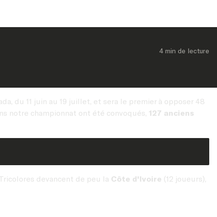
4 min
 de lecture
, du 11 juin au 19 juillet, et sera le premier à opposer 48
ans notre championnat ont été convoqués,
127 anciens
 Tricolores devancent de peu la
Côte d'Ivoire
(12 joueurs),