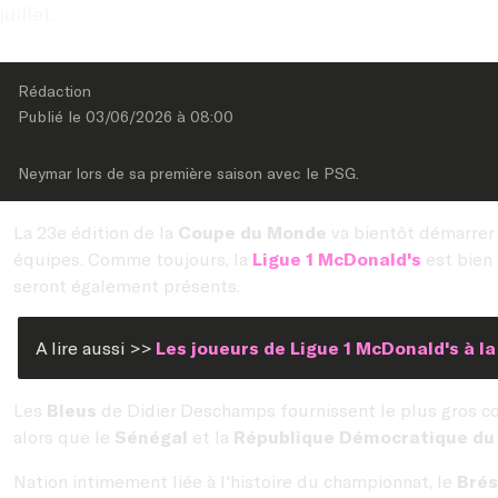
juillet.
Rédaction
Publié le 
03/06/2026
 à 
08:00
Neymar lors de sa première saison avec le PSG.
La 23e édition de la
Coupe du Monde
va bientôt démarrer !
équipes. Comme toujours, la
Ligue 1 McDonald's
est bien
seront également présents.
A lire aussi >>
Les joueurs de Ligue 1 McDonald's à 
Les
Bleus
de Didier Deschamps fournissent le plus gros co
alors que le
Sénégal
et la
République Démocratique du
Nation intimement liée à l'histoire du championnat, le
Brés