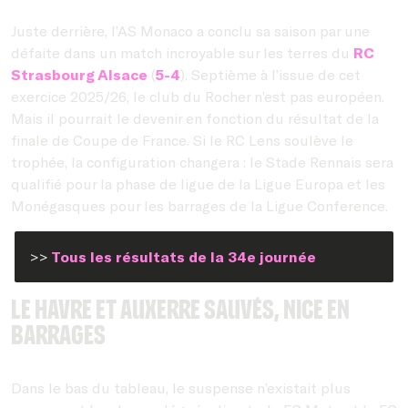
Juste derrière, l’AS Monaco a conclu sa saison par une
défaite dans un match incroyable sur les terres du
RC
Strasbourg Alsace
(
5-4
). Septième à l’issue de cet
exercice 2025/26, le club du Rocher n’est pas européen.
Mais il pourrait le devenir en fonction du résultat de la
finale de Coupe de France. Si le RC Lens soulève le
trophée, la configuration changera : le Stade Rennais sera
qualifié pour la phase de ligue de la Ligue Europa et les
Monégasques pour les barrages de la Ligue Conference.
>>
Tous les résultats de la 34e journée
Le Havre et Auxerre sauvés, Nice en
Barrages
Dans le bas du tableau, le suspense n’existait plus