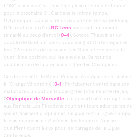
LOSC a conservé sa troisième place et son billet direct
pour la prochaine C1. Car dans le même temps,
l’Olympique Lyonnais n’en a pas profité. Sur sa pelouse,
l’OL a subi la loi d’un
RC Lens
pourtant fortement
remanié au coup d’envoi (
0-4
). Sotoca, Thauvin et un
doublé de Saïd ont permis aux Sang et Or d’enregistrer
leur 22e succès de la saison. Les Gones terminent à la
quatrième position, qui les envoie au 3e tour de
qualification de la prochaine Ligue des Champions.
Car de son côté, le Stade Rennais s’est également incliné
à l’Orange Vélodrome (
3-1
). Parfaitement entré dans son
match avec un but de Hojbjerg dès la 2e minute de jeu,
l’
Olympique de Marseille
a bien maîtrisé son sujet face
aux Rennais. Les Phocéens doublent leurs adversaires du
soir et finissent cinquièmes. Ils joueront la Ligue Europa
la saison prochaine. Sixièmes, les Rouge et Noir se
qualifient quant à eux pour les barrages de la Ligue
Conference.