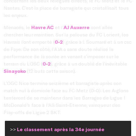
concernant les deux relégués directs, le FC Metz et le FC
Nantes. C’est la place de barragiste qui cristallisait tous
les enjeux.
Menacés, le
Havre AC
et l’
AJ Auxerre
sont allés
chercher leur maintien. Sur la pelouse du FC Lorient, les
Havrais l’ont emporté (
0-2
) grâce à I. Soumaré et à un csc
de Faye. De son côté, l’AJA a sans doute réalisé la
performance de la soirée en venant s’imposer sur le
terrain du LOSC (
0-2
), grâce à un doublé de l’inévitable
Sinayoko
(12 buts cette saison).
L’OGC Nice termine seizième et barragiste après son
match nul à domicile face au FC Metz (0-0). Les Aiglons
tenteront de se maintenir dans les Barrages de Ligue 1
McDonald's face à l'AS Saint-Etienne, vainqueur des
Play-offs de Ligue 2 BKT.
>>
Le classement après la 34e journée