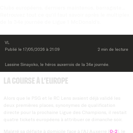
Clubs européens, derniers maintenus, barragiste... 
Retrouvez tout ce qu’il faut savoir après le multiplex 
de la 34e journée de Ligue 1 McDonald’s.
VL
Publié le 
17/05/2026
 à 
21:09
2 min
 de lecture
Lassine Sinayoko, le héros auxerrois de la 34e journée.
La course à l’Europe
Alors que le PSG et le RC Lens avaient déjà validé les
deux premières places, synonymes de qualification
directe pour la prochaine Ligue des Champions, il restait
quatre tickets européens à attribuer ce dimanche soir.
Malgré sa défaite à domicile face à l’AJ Auxerre (
0-2
), le