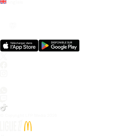
Anglais
© Copyright LFP Media 
2026