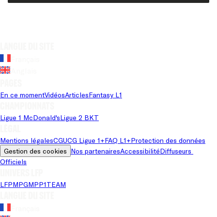
Langue du site
Français
Anglais
Pages
En ce moment
Vidéos
Articles
Fantasy L1
Championnats
Ligue 1 McDonald's
Ligue 2 BKT
Légal
Mentions légales
CGU
CG Ligue 1+
FAQ L1+
Protection des données
Gestion des cookies
Nos partenaires
Accessibilité
Diffuseurs 
Officiels
Univers LFP
LFP
MPG
MPP
1TEAM
Langue du site
Français